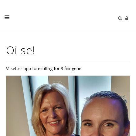
KALENDER
Oi se!
NYHETER
VÅRE MENIGHETER
Vi setter opp forestilling for 3 åringene.
MENIGHETSBLADET
PÅMELDING
KONTAKT OSS