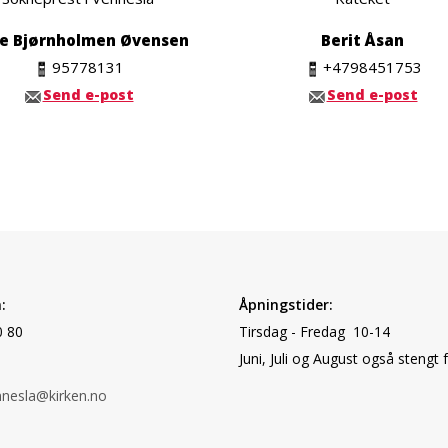
e Bjørnholmen Øvensen
Berit Åsan
95778131
+4798451753
Send e-post
Send e-post
:
Åpningstider:
0 80
Tirsdag - Fredag 10-14
Juni, Juli og August også stengt 
nnesla@kirken.no