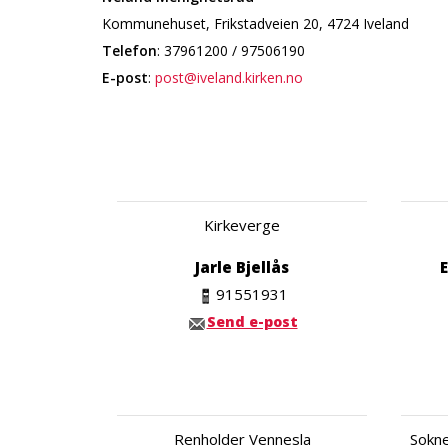
Kommunehuset, Frikstadveien 20, 4724 Iveland
Telefon
: 37961200 / 97506190
E-post
:
post@iveland.kirken.no
Kirkeverge
Jarle Bjellås
E
91551931
Send e-post
Renholder Vennesla
Sokn