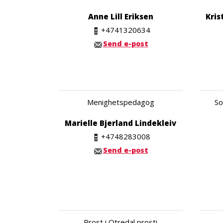
Anne Lill Eriksen
Kris
+4741320634
Send e-post
Menighetspedagog
So
Marielle Bjerland Lindekleiv
+4748283008
Send e-post
Prost i Otredal prosti