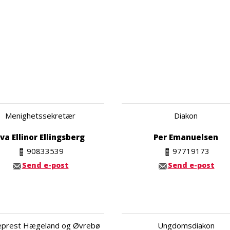
Menighetssekretær
Diakon
va Ellinor Ellingsberg
Per Emanuelsen
90833539
97719173
Send e-post
Send e-post
eprest Hægeland og Øvrebø
Ungdomsdiakon