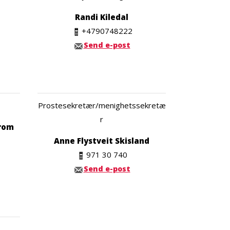
Randi Kiledal
+4790748222
Send e-post
Prostesekretær/menighetssekretæ
r
rom
Anne Flystveit Skisland
971 30 740
Send e-post