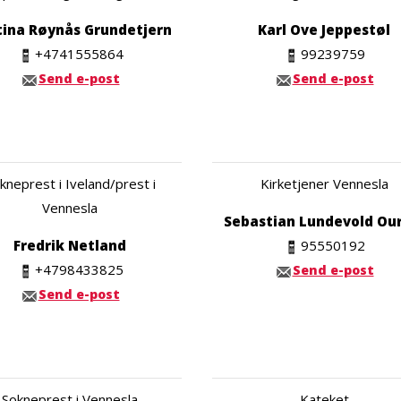
tina Røynås Grundetjern
Karl Ove Jeppestøl
+4741555864
99239759
Send e-post
Send e-post
kneprest i Iveland/prest i
Kirketjener Vennesla
Vennesla
Sebastian Lundevold Ou
Fredrik Netland
95550192
+4798433825
Send e-post
Send e-post
Sokneprest i Vennesla
Kateket