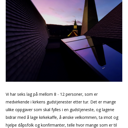
Vi har seks lag på mellom 8 - 12 personer, som er
medvirkende i kirkens gudstjenester etter tur. Det er mange
ulike oppgaver som skal fylles i en gudstjeneste, og lagene
bidrar med å lage kirkekaffe, å ønske velkommen, ta imot og
hjelpe dåpsfolk og konfirmanter, telle hvor mange som er til