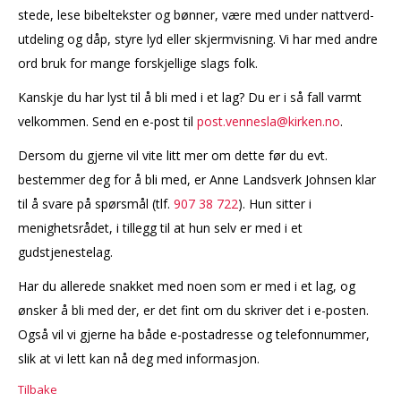
stede, lese bibeltekster og bønner, være med under nattverd-
utdeling og dåp, styre lyd eller skjermvisning. Vi har med andre
ord bruk for mange forskjellige slags folk.
Kanskje du har lyst til å bli med i et lag? Du er i så fall varmt
velkommen. Send en e-post til
post.vennesla@kirken.no
.
Dersom du gjerne vil vite litt mer om dette før du evt.
bestemmer deg for å bli med, er Anne Landsverk Johnsen klar
til å svare på spørsmål (tlf.
907 38 722
). Hun sitter i
menighetsrådet, i tillegg til at hun selv er med i et
gudstjenestelag.
Har du allerede snakket med noen som er med i et lag, og
ønsker å bli med der, er det fint om du skriver det i e-posten.
Også vil vi gjerne ha både e-postadresse og telefonnummer,
slik at vi lett kan nå deg med informasjon.
Tilbake