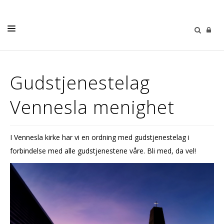
KALENDER
Gudstjenestelag
NYHETER
Vennesla menighet
VÅRE MENIGHETER
MENIGHETSBLADET
I Vennesla kirke har vi en ordning med gudstjenestelag i
PÅMELDING
forbindelse med alle gudstjenestene våre. Bli med, da vel!
KONTAKT OSS