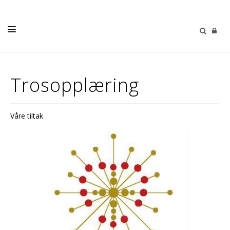
KALENDER
Trosopplæring
NYHETER
VÅRE MENIGHETER
Våre tiltak
MENIGHETSBLADET
PÅMELDING
KONTAKT OSS